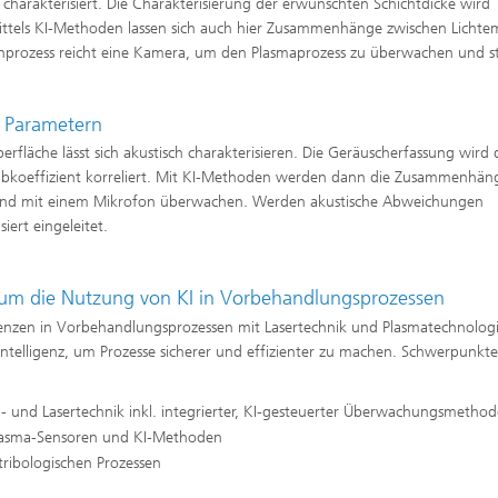
 charakterisiert. Die Charakterisierung der erwünschten Schichtdicke wird
. Mittels KI-Methoden lassen sich auch hier Zusammenhänge zwischen Lichte
nprozess reicht eine Kamera, um den Plasmaprozess zu überwachen und s
n Parametern
erfläche lässt sich akustisch charakterisieren. Die Geräuscherfassung wird 
eibkoeffizient korreliert. Mit KI-Methoden werden dann die Zusammenhän
hließend mit einem Mikrofon überwachen. Werden akustische Abweichungen
ert eingeleitet.
um die Nutzung von KI in Vorbehandlungsprozessen
nzen in Vorbehandlungsprozessen mit Lasertechnik und Plasmatechnolog
ntelligenz, um Prozesse sicherer und effizienter zu machen. Schwerpunkte
 und Lasertechnik inkl. integrierter, KI-gesteuerter Überwachungsmetho
asma-Sensoren und KI-Methoden
ribologischen Prozessen