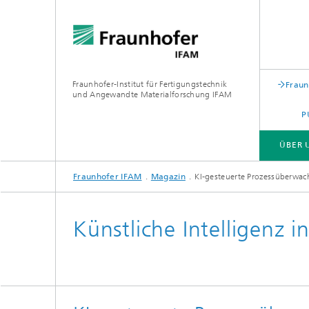
Fraunhofer-Institut für Fertigungstechnik
Fraun
und Angewandte Materialforschung IFAM
P
ÜBER 
Fraunhofer IFAM
Magazin
KI-gesteuerte Prozessüberwa
ÜBER UNS
KOMPETENZEN
BRANCHEN
AUS- UND WEITERBILDUNG
Künstliche Intelligenz 
Institutsleitung