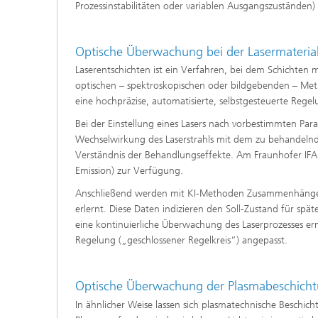
Prozessinstabilitäten oder variablen Ausgangszuständen
Optische Überwachung bei der Lasermateria
Laserentschichten ist ein Verfahren, bei dem Schichten 
optischen – spektroskopischen oder bildgebenden – M
eine hochpräzise, automatisierte, selbstgesteuerte Rege
Bei der Einstellung eines Lasers nach vorbestimmten Para
Wechselwirkung des Laserstrahls mit dem zu behandelnd
Verständnis der Behandlungseffekte. Am Fraunhofer IFAM 
Emission) zur Verfügung.
Anschließend werden mit KI-Methoden Zusammenhänge 
erlernt. Diese Daten indizieren den Soll-Zustand für 
eine kontinuierliche Überwachung des Laserprozesses er
Regelung („geschlossener Regelkreis“) angepasst.
Optische Überwachung der Plasmabeschich
In ähnlicher Weise lassen sich plasmatechnische Beschi