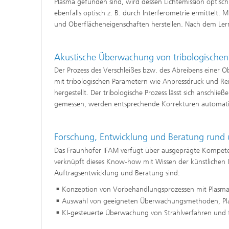
Plasma gefunden sind, wird dessen Lichtemission optisch
ebenfalls optisch z. B. durch Interferometrie ermittelt
und Oberflächeneigenschaften herstellen. Nach dem Ler
Akustische Überwachung von tribologische
Der Prozess des Verschleißes bzw. des Abreibens einer Ob
mit tribologischen Parametern wie Anpressdruck und R
hergestellt. Der tribologische Prozess lässt sich ansc
gemessen, werden entsprechende Korrekturen automatisi
Forschung, Entwicklung und Beratung rund 
Das Fraunhofer IFAM verfügt über ausgeprägte Kompete
verknüpft dieses Know-how mit Wissen der künstlichen I
Auftragsentwicklung und Beratung sind:
Konzeption von Vorbehandlungsprozessen mit Plasma-
Auswahl von geeigneten Überwachungsmethoden, Pl
KI-gesteuerte Überwachung von Strahlverfahren und t