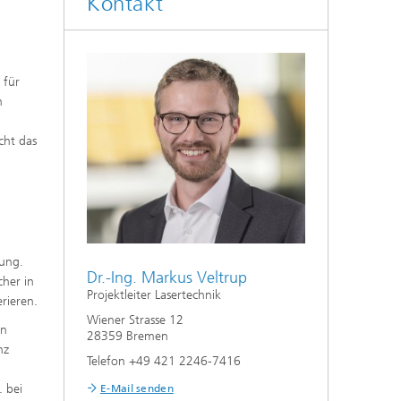
Kontakt
 für
n
cht das
rung.
Dr.-Ing. Markus Veltrup
cher in
Projektleiter Lasertechnik
rieren.
Wiener Strasse 12
en
28359 Bremen
nz
Telefon +49 421 2246-7416
 bei
E-Mail senden