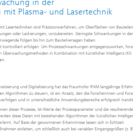
wachung in der
mit Plasma- und Lasertechnik
t Lasertechniken sind Präzisionsverfahren, um Oberflächen von Bauteilen
lebungen oder Lackierungen, vorzubereiten. Geringste Schwankungen in de
wiegende Folgen bis hin zum Bauteilversagen haben.
 kontrolliert erfolgen. Um Prozessschwankungen entgegenzuwirken, fors
en Überwachungsmethoden in Kombination mit künstlicher Intelligenz (KI)
en.
tisierung und Digitalisierung hat das Fraunhofer IFAM langjährige Erfah
n Algorithmen zu steuern, ist ein Ansatz, den die Forscherinnen und Fors
verfolgen und in unterschiedliche Anwendungsbereiche erfolgreich transfe
ionen dieser Prozesse, Ist-Werte der Prozessparameter und die resultierend
werden diese Daten mit bestehenden Algorithmen der künstlichen Intellige
rnt. Auf Basis der gewonnenen Erkenntnisse lassen sich in Echtzeit
hmen einleiten, um schließlich auch bei variablen Eingangsgrößen (z. B.