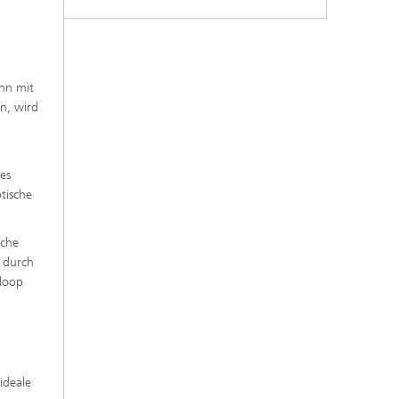
ann mit
n, wird
es
tische
äche
 durch
-loop
ideale