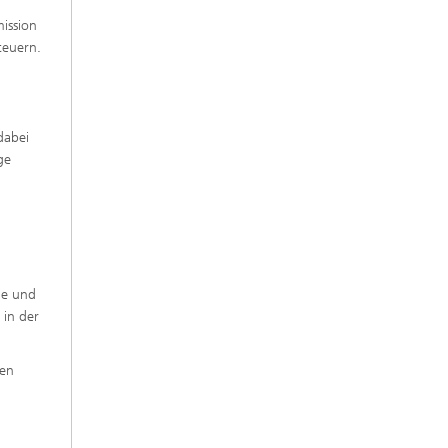
mission
teuern.
dabei
ge
ie und
 in der
den