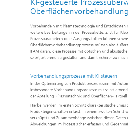
KI-gesteuerte Prozessüber
Oberflächenvorbehandlung 
Vorbehandeln mit Plasmatechnologie und Entschichten mi
weitere Bearbeitungen in der Prozesskette, z. B. für K
Prozessparametern oder Ausgangsstoffen können schwer
Oberflächenvorbehandlungsprozesse müssen also äußerst
IFAM daran, diese Prozesse mit optischen und akustisch
selbstjustierend zu gestalten und damit sicherer zu mach
Kooperationen und Netzwerke
Vorbehandlungsprozesse mit KI steuern
In der Optimierung von Produktionsprozessen mit Automa
Insbesondere Vorbehandlungsprozesse mit selbstlernende
der Abteilung »Plasmatechnik und Oberflächen« aktuell 
Hierbei werden im ersten Schritt charakteristische Emiss
Produkteigenschaften erfasst. In einem zweiten Schritt 
verknüpft und Zusammenhänge zwischen diesen Daten erle
Abweichungen im Prozess sicher erfassen und Gegenmaßna