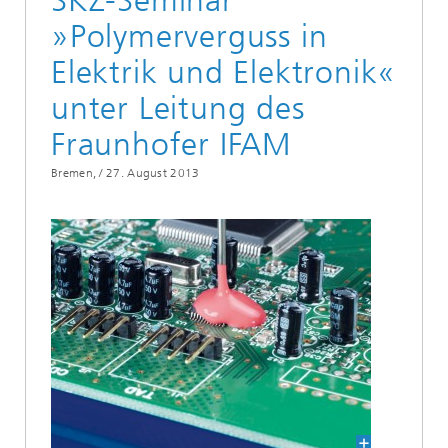
SKZ-Seminar
»Polymerverguss in
Elektrik und Elektronik«
unter Leitung des
Fraunhofer IFAM
Bremen, /
27. August 2013