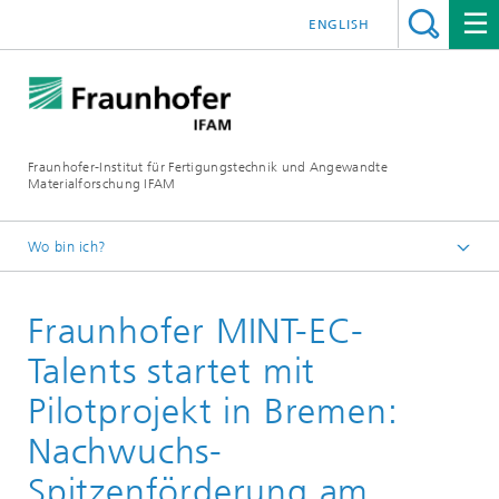
ENGLISH
Fraunhofer-Institut für Fertigungstechnik und Angewandte
Materialforschung IFAM
Wo bin ich?
Fraunhofer IFAM
Fraunhofer MINT-EC-
Presse
Archiv
Talents startet mit
Pressemitteilungen 2012
Pilotprojekt in Bremen:
Nachwuchs-
Spitzenförderung am