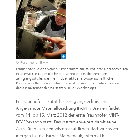
© Fraunhofer IFAM
Fraunhofer-Talent-School: Programm für talentierte und technisch
interessierte Jugendliche der zehnten bis dreizehnten
Jahrgangsstufe, die mehr über aktuelle wissenschaftliche
Problemstellungen erfahren möchten und Lust haben, sich mit
diesen auseinander zu setzen. Bild: Workshops
Im Fraunhofer-Institut für Fertigungstechnik und
Angewandte Materialforschung IFAM in Bremen findet
vom 14. bis 16. März 2012 der erste Fraunhofer MINT-
EC-Workshop statt. Das Institut erweitert damit seine
Aktivitäten, um den wissenschaftlichen Nachwuchs von
morgen für die Fächer Mathematik, Informatik,