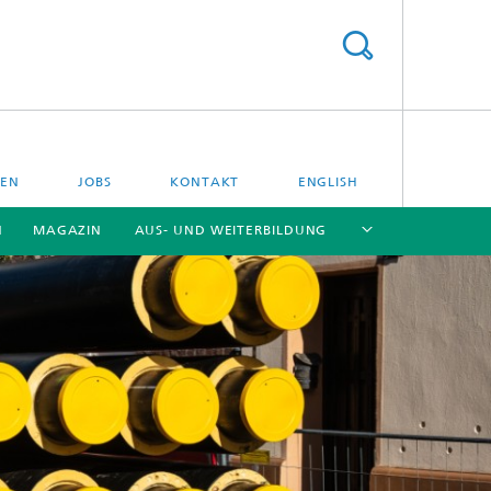
GEN
JOBS
KONTAKT
ENGLISH
N
MAGAZIN
AUS- UND WEITERBILDUNG
[X]
[X]
[X]
[X]