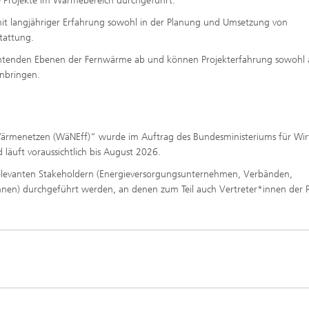
che Projekte im Wärmebereich durchgeführt.
o mit langjähriger Erfahrung sowohl in der Planung und Umsetzung von
tattung.
achtenden Ebenen der Fernwärme ab und können Projekterfahrung sowohl 
inbringen.
n Wärmenetzen (WäNEff)“ wurde im Auftrag des Bundesministeriums für Wir
äuft voraussichtlich bis August 2026.
elevanten Stakeholdern (Energieversorgungsunternehmen, Verbänden,
nen) durchgeführt werden, an denen zum Teil auch Vertreter*innen der Po