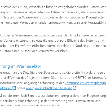
sen sowie der Grund, weshalb sie bisher nicht gehoben wurden, untersucht
ng und Hemmnisanalyse leiten wir Effizienzkriterien ab, die sowohl eine
 im Netz und der Wärmelieferung sowie in den vorgelagerten Prozessketten
s einige dieser Vorgaben einander entgegenwirken, wird aller Voraussicht
ndung eines Wärmespeichers, durch den zwar der Anteil erneuerbarer Ener
e Verluste entstehen, so dass die energetische Effizienz des Systems sinkt.
 Ausbau der Fernwärme nicht behindern, da relevante Studien zur Klimaneut
nen Raum einen Ausbau der Fernwärme vorsehen.
ahrung im Wärmesektor
derungen an die Detailtiefe der Bearbeitung sowie breite Anforderungen a
ofer IFAM hat das Projekt mit dem Öko-Institut und GERTEC im Unterauf
Konsortiums über langjährige Erfahrung in der
kommunalen Wärmeplanun
rukturen
sowie
energiewirtschaftlicher Analysen
.
bereits mehrfach Expertise zu aktuellen, energierelevanten Fragestellung
at darüber hinaus Erfahrung in der Betrachtung von Prozessketten und