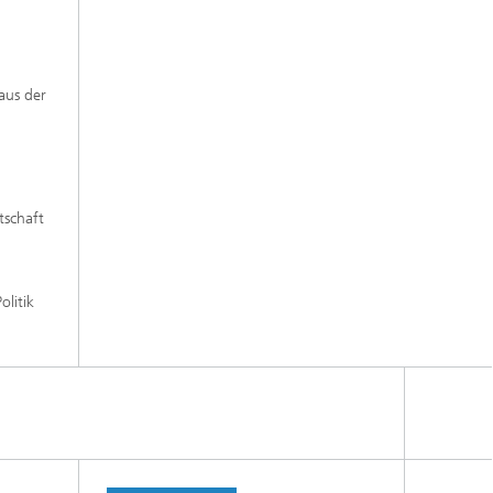
aus der
tschaft
litik