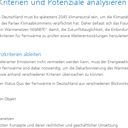
Kriterien und Potenziale analysieren
eutschland muss bis spätestens 2045 klimaneutral sein, um die Klimazie
g des Pariser Klimaabkommens verpflichtet hat. Daher befasst sich das Fra
z in Wärmenetzen (WäNEff)“ damit, die Zukunftstauglichkeit, die Einbindun
zkriterien für Fernwärme zu prüfen sowie Weiterentwicklungen herzuleiten
zkriterien ableiten
elevanter Emissionen nicht vermieden werden kann, muss der Energiesekt
n für Fernwärme sind dabei notwendig, um die Dekarbonisierung des Wärmes
owie anhand verschiedener Kriterien überwachen zu können.
en Status Quo der Fernwärme in Deutschland aus verschiedenen Blickwink
en Objekt
menetzen
etzten Konzepte und deren rechtlicher und geschäftlicher Umsetzung