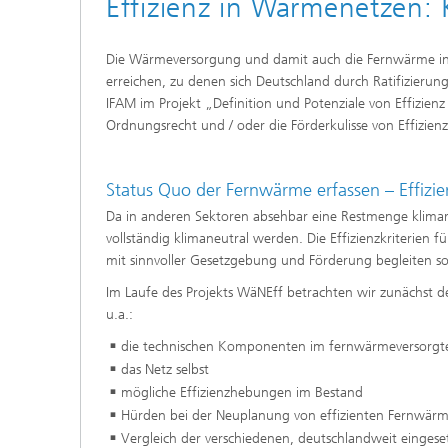
Effizienz in Wärmenetzen: 
Die Wärmeversorgung und damit auch die Fernwärme in D
erreichen, zu denen sich Deutschland durch Ratifizierun
IFAM im Projekt „Definition und Potenziale von Effizien
Ordnungsrecht und / oder die Förderkulisse von Effizien
Status Quo der Fernwärme erfassen – Effizien
Da in anderen Sektoren absehbar eine Restmenge klimar
vollständig klimaneutral werden. Die Effizienzkriterie
mit sinnvoller Gesetzgebung und Förderung begleiten s
Im Laufe des Projekts WäNEff betrachten wir zunächst d
u.a.:
die technischen Komponenten im fernwärmeversorgt
das Netz selbst
mögliche Effizienzhebungen im Bestand
Hürden bei der Neuplanung von effizienten Fernwär
Vergleich der verschiedenen, deutschlandweit einges