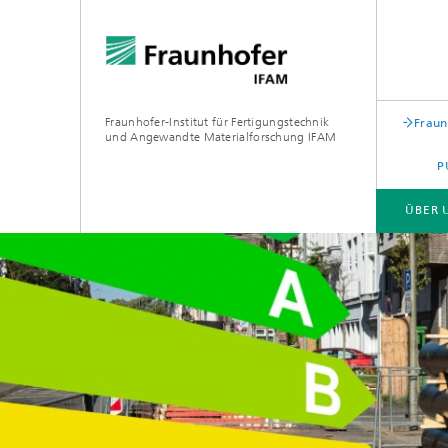
Fraunhofer-Institut für Fertigungstechnik
Fraun
und Angewandte Materialforschung IFAM
P
ÜBER 
ÜBER UNS
KOMPETENZEN
BRANCHEN
AUS- UND WEITERBILDUNG
Institutsleitung