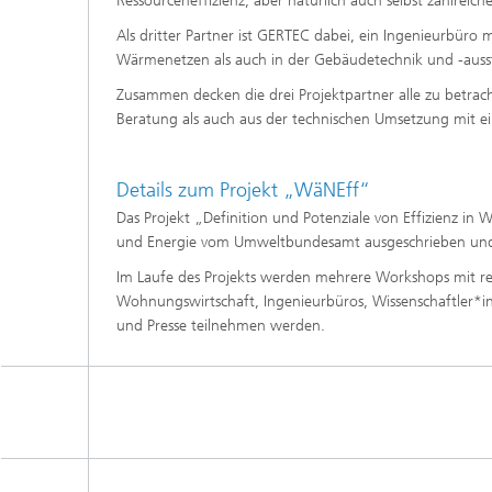
Ressourceneffizienz, aber natürlich auch selbst zahlrei
Als dritter Partner ist GERTEC dabei, ein Ingenieurbür
Wärmenetzen als auch in der Gebäudetechnik und -auss
Zusammen decken die drei Projektpartner alle zu betr
Beratung als auch aus der technischen Umsetzung mit e
Details zum Projekt „WäNEff“
Das Projekt „Definition und Potenziale von Effizienz i
und Energie vom Umweltbundesamt ausgeschrieben und l
Im Laufe des Projekts werden mehrere Workshops mit r
Wohnungswirtschaft, Ingenieurbüros, Wissenschaftler*in
und Presse teilnehmen werden.