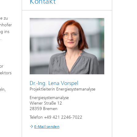
Kontakt
le zu
unhofer
g ins
.
or
ektors
Dr.-Ing. Lena Vorspel
Projektleiterin Energiesystemanalyse
eln,
Energiesystemanalyse
Wiener Straße 12
28359 Bremen
Telefon +49 421 2246-7022
E-Mail senden