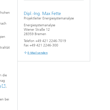
n hohen
Dipl.-Ing. Max Fette
Projektleiter Energiesystemanalyse
 nach
Energiesystemanalyse
Wiener Straße 12
28359 Bremen
gien
Telefon +49 421 2246-7019
Fax +49 421 2246-300
ralität
E-Mail senden
n die
trag
g
,
en bei