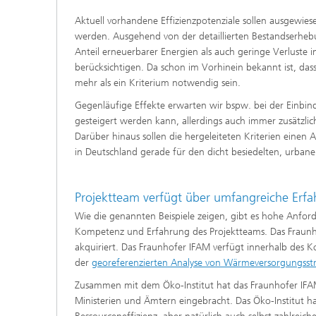
Aktuell vorhandene Effizienzpotenziale sollen ausgewie
werden. Ausgehend von der detaillierten Bestandserhebu
Anteil erneuerbarer Energien als auch geringe Verluste
berücksichtigen. Da schon im Vorhinein bekannt ist, das
mehr als ein Kriterium notwendig sein.
Gegenläufige Effekte erwarten wir bspw. bei der Einbi
gesteigert werden kann, allerdings auch immer zusätzlich
Darüber hinaus sollen die hergeleiteten Kriterien einen
in Deutschland gerade für den dicht besiedelten, urba
Projektteam verfügt über umfangreiche Erf
Wie die genannten Beispiele zeigen, gibt es hohe Anfor
Kompetenz und Erfahrung des Projektteams. Das Fraunh
akquiriert. Das Fraunhofer IFAM verfügt innerhalb des 
der
georeferenzierten Analyse von Wärmeversorgungsst
Zusammen mit dem Öko-Institut hat das Fraunhofer IFAM 
Ministerien und Ämtern eingebracht. Das Öko-Institut h