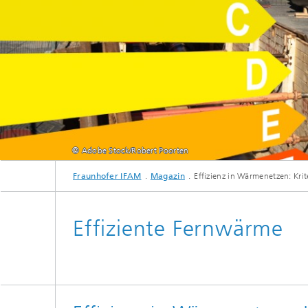
© Adobe Stock/Robert Poorten
Kooperationen und Netzwerke
Fraunhofer IFAM
Magazin
Effizienz in Wärmenetzen: Krit
Effiziente Fernwärme