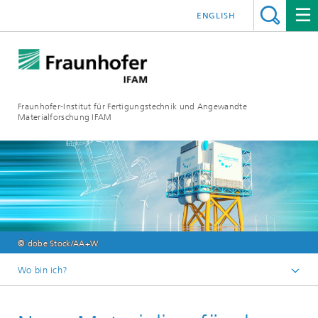
ENGLISH
Fraunhofer-Institut für Fertigungstechnik und Angewandte
Materialforschung IFAM
© dobe Stock/AA+W
Wo bin ich?
Fraunhofer IFAM
Magazin