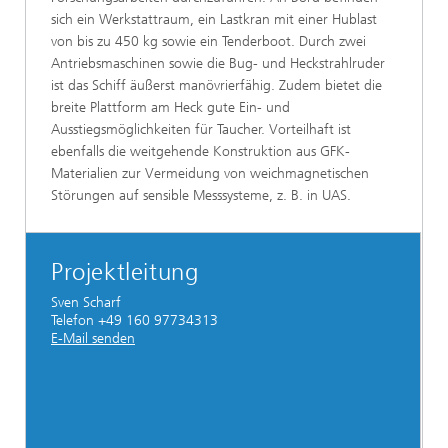
sich ein Werkstattraum, ein Lastkran mit einer Hublast
von bis zu 450 kg sowie ein Tenderboot. Durch zwei
Antriebsmaschinen sowie die Bug- und Heckstrahlruder
ist das Schiff äußerst manövrierfähig. Zudem bietet die
breite Plattform am Heck gute Ein- und
Ausstiegsmöglichkeiten für Taucher. Vorteilhaft ist
ebenfalls die weitgehende Konstruktion aus GFK-
Materialien zur Vermeidung von weichmagnetischen
Störungen auf sensible Messsysteme, z. B. in UAS.
Projektleitung
Sven Scharf
Telefon +49 160 97734313
E-Mail senden