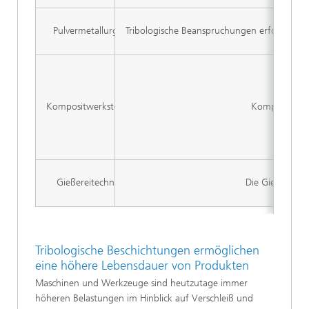
Pulvermetallurgie
Tribologische Beanspruchungen erfordern oft
Kompositwerkstoffe
Kompositwerks
Gießereitechnik
Die Gießereite
Tribologische Beschichtungen ermöglichen
eine höhere Lebensdauer von Produkten
Maschinen und Werkzeuge sind heutzutage immer
höheren Belastungen im Hinblick auf Verschleiß und