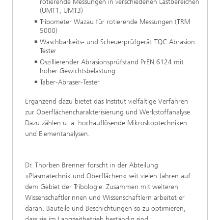
rotierende Messungen in verschiedenen Lastbereichen
(UMT1, UMT3)
Tribometer Wazau für rotierende Messungen (TRM
5000)
Waschbarkeits- und Scheuerprüfgerät TQC Abrasion
Tester
Oszillierender Abrasionsprüfstand PrEN 6124 mit
hoher Gewichtsbelastung
Taber-Abraser-Tester
Ergänzend dazu bietet das Institut vielfältige Verfahren
zur Oberflächencharakterisierung und Werkstoffanalyse.
Dazu zählen u. a. hochauflösende Mikroskoptechniken
und Elementanalysen.
Dr. Thorben Brenner forscht in der Abteilung
»Plasmatechnik und Oberflächen« seit vielen Jahren auf
dem Gebiet der Tribologie. Zusammen mit weiteren
Wissenschaftlerinnen und Wissenschaftlern arbeitet er
daran, Bauteile und Beschichtungen so zu optimieren,
dass sie im Langzeitbetrieb beständig sind.