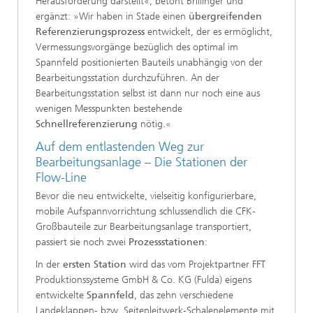
Herausforderung darstellt«, betont Brillinger und
ergänzt: »Wir haben in Stade einen
übergreifenden
Referenzierungsprozess
entwickelt, der es ermöglicht,
Vermessungsvorgänge bezüglich des optimal im
Spannfeld positionierten Bauteils unabhängig von der
Bearbeitungsstation durchzuführen. An der
Bearbeitungsstation selbst ist dann nur noch eine aus
wenigen Messpunkten bestehende
Schnellreferenzierung
nötig.«
Auf dem entlastenden Weg zur
Bearbeitungsanlage – Die Stationen der
Flow-Line
Bevor die neu entwickelte, vielseitig konfigurierbare,
mobile Aufspannvorrichtung schlussendlich die CFK-
Großbauteile zur Bearbeitungsanlage transportiert,
passiert sie noch zwei
Prozessstationen
:
In der
ersten Station
wird das vom Projektpartner FFT
Produktionssysteme GmbH & Co. KG (Fulda) eigens
entwickelte
Spannfeld
, das zehn verschiedene
Landeklappen- bzw. Seitenleitwerk-Schalenelemente mit