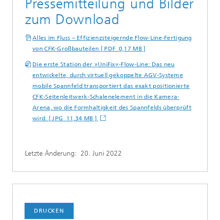
Pressemitteilung und Bilder
zum Download
Alles im Fluss – Effizienzsteigernde Flow-Line-Fertigung
von CFK-Großbauteilen [ PDF 0,17 MB ]
Die erste Station der »UniFix«-Flow-Line: Das neu
entwickelte, durch virtuell gekoppelte AGV-Systeme
mobile Spannfeld transportiert das exakt positionierte
CFK-Seitenleitwerk-Schalenelement in die Kamera-
Arena, wo die Formhaltigkeit des Spannfelds überprüft
wird. [ JPG 11,34 MB ]
Letzte Änderung:
20. Juni 2022
DRUCKEN