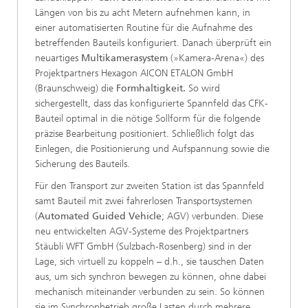
Längen von bis zu acht Metern aufnehmen kann, in
einer automatisierten Routine für die Aufnahme des
betreffenden Bauteils konfiguriert. Danach überprüft ein
neuartiges
Multikamerasystem
(»Kamera-Arena«) des
Projektpartners Hexagon AICON ETALON GmbH
(Braunschweig) die
Formhaltigkeit.
So wird
sichergestellt, dass das konfigurierte Spannfeld das CFK-
Bauteil optimal in die nötige Sollform für die folgende
präzise Bearbeitung positioniert. Schließlich folgt das
Einlegen, die Positionierung und Aufspannung sowie die
Sicherung des Bauteils.
Für den Transport zur zweiten Station ist das Spannfeld
samt Bauteil mit zwei fahrerlosen Transportsystemen
(
Automated Guided Vehicle
; AGV) verbunden. Diese
neu entwickelten AGV-Systeme des Projektpartners
Stäubli WFT GmbH (Sulzbach-Rosenberg) sind in der
Lage, sich virtuell zu koppeln – d.h., sie tauschen Daten
aus, um sich synchron bewegen zu können, ohne dabei
mechanisch miteinander verbunden zu sein. So können
sie im Synchronbetrieb große Lasten durch mehrere