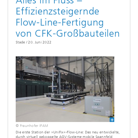
Alles im Fluss –
Effizienzsteigernde
Flow-Line-Fertigung
von CFK-Großbauteilen
Stade /
20. Juni 2022
© Fraunhofer IFAM
Die erste Station der »UniFix«-Flow-Line: Das neu entwickelte,
durch virtuell gekoppelte AGV-Systeme mobile Spannfeld