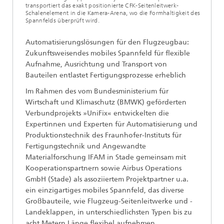
transportiert das exakt positionierte CFK-Seitenleitwerk-
Schalenelement in die Kamera-Arena, wo die Formhaltigkeit des
Spannfelds überprüft wird.
Automatisierungslösungen für den Flugzeugbau:
Zukunftsweisendes mobiles Spannfeld für flexible
Aufnahme, Ausrichtung und Transport von
Bauteilen entlastet Fertigungsprozesse erheblich
Im Rahmen des vom Bundesministerium für
Wirtschaft und Klimaschutz (BMWK) geförderten
Verbundprojekts »UniFix« entwickelten die
Expertinnen und Experten für Automatisierung und
Produktionstechnik des Fraunhofer-Instituts für
Fertigungstechnik und Angewandte
Materialforschung IFAM in Stade gemeinsam mit
Kooperationspartnern sowie Airbus Operations
GmbH (Stade) als assoziiertem Projektpartner u.a.
ein einzigartiges mobiles Spannfeld, das diverse
Großbauteile, wie Flugzeug-Seitenleitwerke und -
Landeklappen, in unterschiedlichsten Typen bis zu
acht Metern Länge flexibel aufnehmen,