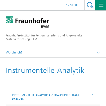
ENGLISH
Fraunhofer-Institut für Fertigungstechnik und Angewandte
Materialforschung IFAM
Wo bin ich?
Fraunhofer IFAM
Instrumentelle Analytik
Über uns
Standorte
Dresden
Instrumentelle Analytik am Fraunhofer IFAM
INSTRUMENTELLE ANALYTIK AM FRAUNHOFER IFAM
Dresden
DRESDEN