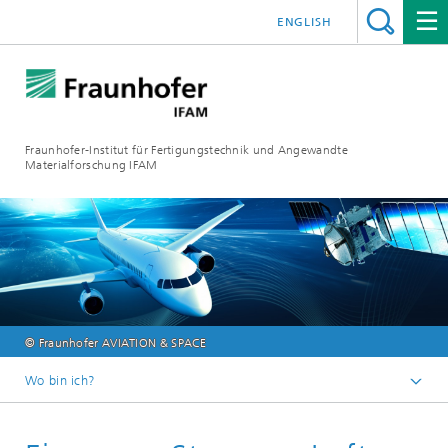
ENGLISH
Fraunhofer-Institut für Fertigungstechnik und Angewandte
Materialforschung IFAM
© Fraunhofer AVIATION & SPACE
Wo bin ich?
Fraunhofer IFAM
Magazin