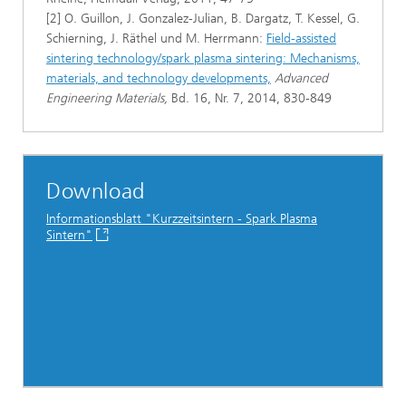
[2] O. Guillon, J. Gonzalez-Julian, B. Dargatz, T. Kessel, G.
Schierning, J. Räthel und M. Herrmann:
Field-assisted
sintering technology/spark plasma sintering: Mechanisms,
materials, and technology developments,
Advanced
Engineering Materials,
Bd. 16, Nr. 7, 2014, 830-849
Download
Informationsblatt "Kurzzeitsintern - Spark Plasma
Sintern"