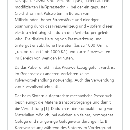
Das Spark-Plasma-Sinterverfahren (SPS) basiert auf einer
modifizierten Heißpresstechnik, bei der ein gepulster
Gleichstrom mit Pulsweiten im Bereich von
Millisekunden, hoher Stromstärke und niedriger
Spannung durch das Presswerkzeug und – sofern dieser
elektrisch leitfähig ist – durch den Sinterkörper geleitet
wird. Die direkte Heizung von Presswerkzeug und
Sintergut erlaubt hohe Heizraten (bis zu 1000 K/min,
„unkontrolliert“ bis 1000 K/s) und kurze Prozesszeiten
im Bereich von wenigen Minuten.
Da das Pulver direkt in das Presswerkzeug gefüllt wird, ist
im Gegensatz zu anderen Verfahren keine
Pulvervorbehandlung notwendig. Auch die Verwendung
von Presshilfsmitteln entfällt.
Der beim Sintern aufgebrachte mechanische Pressdruck
beschleunigt die Materialtransportvorgänge und damit
die Verdichtung [1]. Dadurch ist die Kompaktierung von
Materialien möglich, bei welchen ein feines, homogenes
Gefüge und nur geringe Gefügeveränderungen (z. B.
Kornwachstum) während des Sinterns im Vordergrund