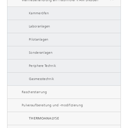
Wärmebehandlung am Fraunhofer IFAM Dresden
Kammeröfen
Laboranlagen
Pilotanlagen
Sonderanlagen
Periphere Technik
Gasmesstechnik
Rascherstarrung
Pulveraufbereitung und -modifizierung
THERMOANALYSE